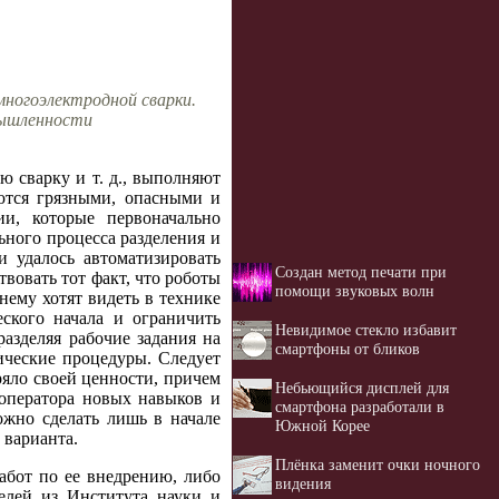
многоэлектродной сварки.
мышленности
 сварку и т. д., выполняют
аются грязными, опасными и
и, которые первоначально
ьного процесса разделения и
 удалось автоматизировать
Создан метод печати при
вовать тот факт, что роботы
помощи звуковых волн
ему хотят видеть в технике
еского начала и ограничить
Невидимое стекло избавит
азделяя рабочие задания на
смартфоны от бликов
ические процедуры. Следует
ряло своей ценности, причем
Небьющийся дисплей для
-оператора новых навыков и
смартфона разработали в
ожно сделать лишь в начале
Южной Корее
 варианта.
Плёнка заменит очки ночного
абот по ее внедрению, либо
видения
телей из Института науки и