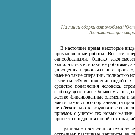
На линии сборки автомобилей 'Ост
Автоматизация сваро
В настоящее время некоторые виды
промышленные роботы. Все эти опера
однообразными. Однако закономер
выполнялись все-таки не роботами, а 
упрощения первоначальных производ
именно такие операции, полностью ис
взяли на себя выполнение подобных р
средство подавления человека, стре
свободу действий. Однако мы не дол
жестко фиксированные элементы и за
найти такой способ организации прои
не обязательно в результате сохране
приемов с учетом тех новых машин и
процесса внедрения новой техники, иб
Правильно построенная технологи
открывает различные варианты ее пр