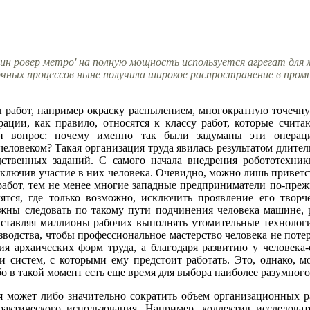
ин ровер метро' на полную мощность используется агрегат для 
чных процессов ныне получила широкое распространение в про
 работ, например окраску распылением, многократную точечную
ции, как правило, относятся к классу работ, которые счит
ен вопрос: почему именно так были задуманы эти операци
человеком? Такая организация труда явилась результатом длител
ственных заданий. С самого начала внедрения робототехники
ключив участие в них человека. Очевидно, можно лишь приветст
абот, тем не менее многие западные предприниматели по-прежн
мятся, где только возможно, исключить проявление его творч
жны следовать по такому пути подчинения человека машине, р
ставляя миллионы рабочих выполнять утомительные технолог
зводства, чтобы профессиональное мастерство человека не поте
ния архаических форм труда, а благодаря развитию у человека
 систем, с которыми ему предстоит работать. Это, однако, м
о в такой момент есть еще время для выбора наиболее разумного
я может либо значительно сократить объем организационных р
актического использования. Например, коллектив исследова