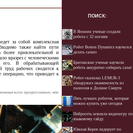
ПОИСК:
В Японии ученые создали
робота с 32 ногами
едет за собой комплексная
Робот Boston Dynamics научился
обходимо также найти пути
делать сальто
а более привлекательной и
шло вразрез с человеческими
Британские ученые научили
о его. В обрабатывающей
робота аккуратно собирать салат
й труд рабочих сводится к
е операцию, что приводит к
Робот-скалолаз LEMUR-3
обнаружил окаменелость из
палеозоя в Долине Смерти
ования всего прогрессивного, что
Пять лучших роботов, которые
можно купить уже сегодня
Нейросеть освоила видеоигру по
языковому гайду
Южная Корея лидирует по