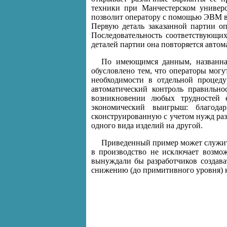
техники при Манчестерском универс
позволит оператору с помощью ЭВМ в
Первую деталь заказанной партии оп
Последовательность соответствующи
деталей партии она повторяется автом
По имеющимся данным, названная
обусловлено тем, что операторы могу
необходимости в отдельной процеду
автоматический контроль правильно
возникновении любых трудностей е
экономический выигрыш: благода
сконструированную с учетом нужд ра
одного вида изделий на другой.
Приведенный пример может служить
в производство не исключает возмо
вынуждали бы разработчиков создава
снижению (до примитивного уровня) 