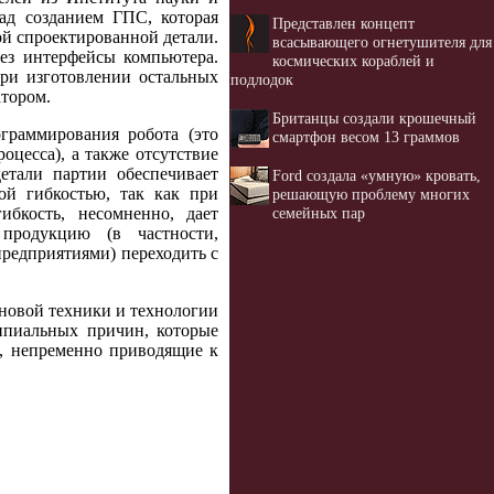
ад созданием ГПС, которая
Представлен концепт
й спроектированной детали.
всасывающего огнетушителя для
рез интерфейсы компьютера.
космических кораблей и
ри изготовлении остальных
подлодок
атором.
Британцы создали крошечный
граммирования робота (это
смартфон весом 13 граммов
оцесса), а также отсутствие
етали партии обеспечивает
Ford создала «умную» кровать,
ой гибкостью, так как при
решающую проблему многих
семейных пар
бкость, несомненно, дает
продукцию (в частности,
редприятиями) переходить с
новой техники и технологии
ипиальных причин, которые
ы, непременно приводящие к