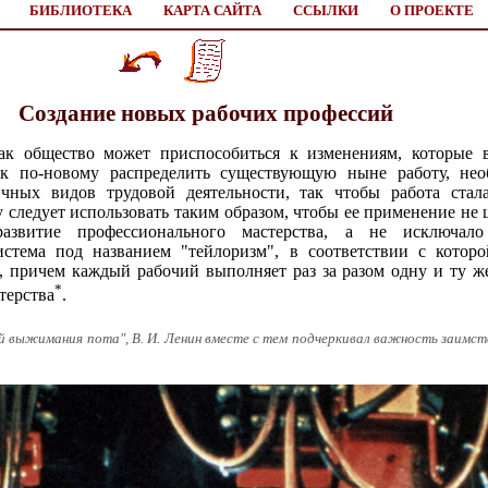
БИБЛИОТЕКА
КАРТА САЙТА
ССЫЛКИ
О ПРОЕКТЕ
Создание новых рабочих профессий
ак общество может приспособиться к изменениям, которые в
ак по-новому распределить существующую ныне работу, не
чных видов трудовой деятельности, так чтобы работа стал
 следует использовать таким образом, чтобы ее применение не 
развитие профессионального мастерства, а не исключал
стема под названием "тейлоризм", в соответствии с которо
, причем каждый рабочий выполняет раз за разом одну и ту ж
*
терства
.
й выжимания пота", В. И. Ленин вместе с тем подчеркивал важность заимств