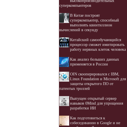
высокопроизводительных
суперкомпьютеров
В Китае построят
суперкомпьютер, способный
выполнять квинтиллион
вычислений в секунду
Китайский самообучающийся
процессор сможет имитировать
работу нервных клеток человека
Как анализ больших данных
применяется в России
OIN скооперировался с IBM,
Linux Foundation и Microsoft для
защиты открытого ПО от
патентых троллей
Выпущен открытый сервер
навыков 0Mind для упрощения
разработки ИИ
Как подготовиться к
собеседованию в Google и не