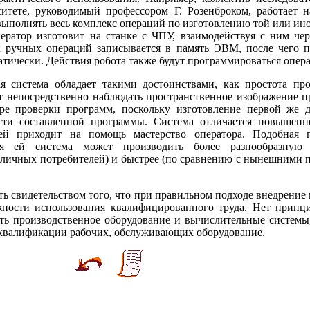
итете, руководимый профессором Г. Розенброком, работает н
ыполнять весь комплекс операций по изготовлению той или ино
ератор изготовит на станке с ЧПУ, взаимодействуя с ним че
х ручных операций записывается в память ЭВМ, после чего п
атически. Действия робота также будут программироваться опер
 система обладает такими достоинствами, как простота про
т непосредственно наблюдать пространственное изображение пр
ре проверки программ, поскольку изготовление первой же д
сти составленной программы. Система отличается повышенн
й приходит на помощь мастерство оператора. Подобная ги
ря ей система может производить более разнообразную 
зличных потребителей) и быстрее (по сравнению с нынешними п
 свидетельством того, что при правильном подходе внедрение 
жности использования квалифицированного труда. Нет принц
ть производственное оборудование и вычислительные систем
квалификации рабочих, обслуживающих оборудование.