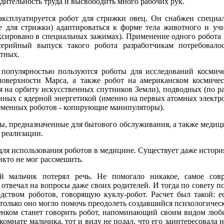
одительность труда и высвободить много рабочих рук.
ксплуатируется робот для стрижки овец. Он снабжен специа
 для стрижки) адаптироваться к форме тела животного и учи
ксировано в специальных зажимах). Применение одного робота 
серийный выпуск такого робота разработчикам потребовало
тных.
 популярностью пользуются роботы для исследований космиче
поверхности Марса, а также робот на американском космичес
я на орбиту искусственных спутников Земли), подводных (по р
анных с ядерной энергетикой (именно на первых атомных электро
ременных роботов - копирующие манипуляторы).
, предназначенные для бытового обслуживания, а также медиц
реализации.
ля использования роботов в медицине. Существует даже истор
икто не мог рассмешить.
 мальчик потерял речь. Не помогало никакое, самое совр
отвечал на вопросы даже своих родителей. И тогда по совету п
ством роботов, говорящую куклу-робот. Расчет был такой: е
 только оно могло помочь преодолеть создавшийся психологическ
ебенком станет говорить робот, напоминающий своим видом люб
комнате мальчика, тот и виду не подал, что его заинтересовала 