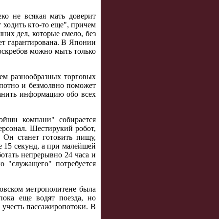
ко не всякая мать доверит
т ходить кто-то еще", причем
них дел, которые смело, без
дет гарантирована. В Японии
оскребов можно мыть только
ием разнообразных торговых
опотно и безмолвно поможет
ранить информацию обо всех
эйшн компани" собирается
ерсонал. Шестирукий робот,
. Он станет готовить пищу,
е 15 секунд, а при малейшей
ботать непрерывно 24 часа и
го "служащего" потребуется
ковском метрополитене была
ока еще водят поезда, но
 учесть пассажиропотоки. В