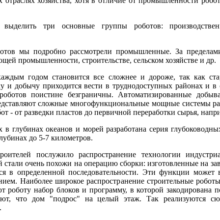
 отраслях хозяйства, хотя в отличие от промышленности робот
ыделить три основные группы роботов: производственн
отов мы подробно рассмотрели промышленные. За пределами
щей промышленности, строительстве, сельском хозяйстве и др.
аждым годом становится все сложнее и дороже, так как ст
ку и добычу приходится вести в труднодоступных районах и в 
роботов поистине безграничны. Автоматизированные добыв
редставляют сложные многофункциональные мощные системы ра
от - от разведки пластов до первичной переработки сырья, напр
х в глубинах океанов и морей разработана серия глубоководн
лубинах до 5-7 километров.
роителей послужило распространение технологии индустриа
 стали очень похожи на операцию сборки: изготовленные на за
ся в определенной последовательности. Эти функции может в
ием. Наиболее широкое распространение строительные роботы
т роботу набор блоков и программу, в которой закодирована п
ают, что дом "подрос" на целый этаж. Так реализуются с
.