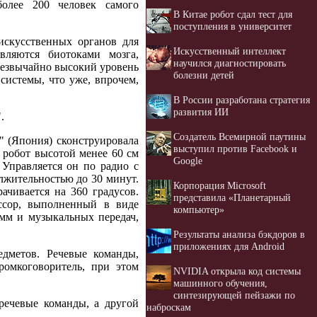
олее 200 человек самого
В Китае робот сдал тест для
поступления в университет
искусственных органов для
Искусственный интеллект
вляются биотоками мозга,
научился диагностировать
резвычайно высокий уровень
болезни детей
системы, что уже, впрочем,
В России разработана стратегия
развития ИИ
.
Создатель Всемирной паутины
" (Япония) сконструировала
выступил против Facebook и
т робот высотой менее 60 см
Google
 Управляется он по радио с
олжительностью до 30 минут.
Корпорация Microsoft
ачивается на 360 градусов.
представила «Планетарный
ссор, выполненный в виде
компьютер»
амм и музыкальных передач,
Результаты анализа бэкдоров в
приложениях для Android
дметов. Речевые команды,
ромкоговоритель, при этом
NVIDIA открыла код системы
машинного обучения,
синтезирующей пейзажи по
речевые команды, а другой
наброскам