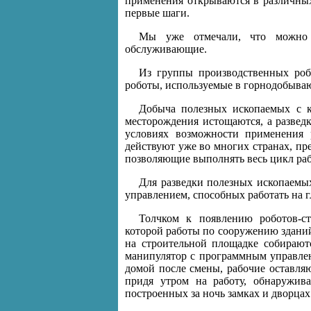
применения открываются в различных
первые шаги.
Мы уже отмечали, что можно в
обслуживающие.
Из группы производственных роб
роботы, используемые в горнодобываю
Добыча полезных ископаемых с к
месторождения истощаются, а развед
условиях возможности применения 
действуют уже во многих странах, п
позволяющие выполнять весь цикл раб
Для разведки полезных ископаемы
управлением, способных работать на г
Толчком к появлению роботов-ст
которой работы по сооружению зданий
на строительной площадке собирают
манипулятор с программным управлен
домой после смены, рабочие оставляю
придя утром на работу, обнаружив
построенных за ночь замках и дворцах