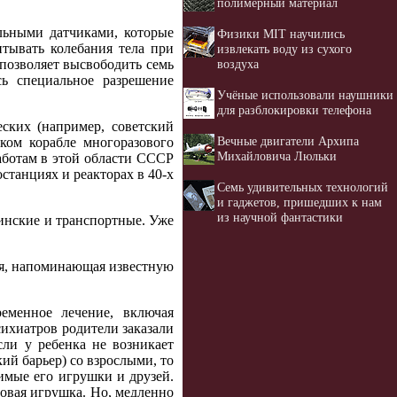
полимерный материал
льными датчиками, которые
Физики MIT научились
тывать колебания тела при
извлекать воду из сухого
воздуха
позволяет высвободить семь
сь специальное разрешение
Учёные использовали наушники
для разблокировки телефона
ских (например, советский
Вечные двигатели Архипа
ком корабле многоразового
Михайловича Люльки
аботам в этой области СССР
станциях и реакторах в 40-х
Семь удивительных технологий
и гаджетов, пришедших к нам
из научной фантастики
инские и транспортные. Уже
ия, напоминающая известную
еменное лечение, включая
сихиатров родители заказали
сли у ребенка не возникает
ий барьер) со взрослыми, то
имые его игрушки и друзей.
новая игрушка. Но, медленно