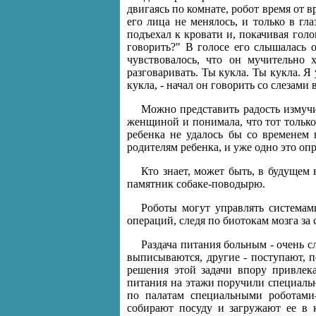
двигаясь по комнате, робот время от 
его лица не менялось, и только в гл
подъехал к кровати и, покачивая гол
говорить?" В голосе его слышалась о
чувствовалось, что он мучительно 
разговаривать. Ты кукла. Ты кукла. Я 
кукла, - начал он говорить со слезами в
Можно представить радость измучи
женщиной и понимала, что тот только
ребенка не удалось бы со временем 
родителям ребенка, и уже одно это оп
Кто знает, может быть, в будущем 
памятник собаке-поводырю.
Роботы могут управлять системам
операций, следя по биотокам мозга за
Раздача питания больным - очень с
выписываются, другие - поступают, п
решения этой задачи впору привлек
питания на этажи поручили специаль
по палатам специальными роботами
собирают посуду и загружают ее в 