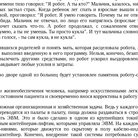
времени тихо говорил: "Я робот. А ты кто?" Мальчик, казалось, 
азах застыл страх. Когда ребенок лег спать и взрослые вышли
овой, проговорил: "Я робот. Я умею говорить. Почему ты не от
бида. Мальчик не отвечал, но лицо его напряглось (взрослые 
хочет сказать что-то. А робот продолжал, с сожалением от
умею, а ты не умеешь. Ты просто кукла". И тут мальчика словно
 голосе, - ты сам кукла, я не кукла".
вшихся родителей и понять мать, которая расцеловала робота, 
 выполнял введенную в него программу. Нельзя, конечно, беза
вылечить другими средствами, но робот ускорил выздоровлен
равдывает любые усилия и затраты.
во дворе одной из больниц будет установлен памятник роботу-
и жизнеобеспечения человека, например искусственными лег
 состоянием пациента и своевременно внося коррективы в работ
ложная организационная и хозяйственная задача. Ведь у каждого 
ереводятся из палаты в палату, пища должна раздаваться в стр
ать ЭВМ. Это и было сделано в одном из крупнейших токий
ным контейнерам-лифтам, которыми управляла ЭВМ. На каждом
-нянями, которые движутся по скрытому в полу кабелю-инд
контейнер. Конечно, внедрение такой системы потребовало с