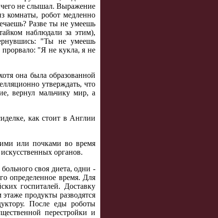
ничего не слышал. Выражение
 из комнаты, робот медленно
вечаешь? Разве ты не умеешь
тайком наблюдали за этим),
вернувшись: "Ты не умеешь
 прорвало: "Я не кукла, я не
хотя она была образованной
пелляционно утверждать, что
ие, вернул мальчику мир, а
сиделке, как стоит в Англии
кими или почками во время
у искусственных органов.
больного своя диета, одни -
ого определенное время. Для
ских госпиталей. Доставку
 этаже продукты разводятся
уктору. После еды роботы
ущественной перестройки и