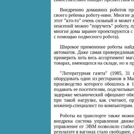
Внедрению домашних роботов преп
своего ребенка роботу-няне. Многие до
этот "кто-то" очень сильный и может 
опасений можно "поручить" роботу, п
многие дома заранее проектируются с
с помощью подвесного робота).
Широкое применение роботы найду
автоматов. Даже самая привередлива
примерить хоть весь ассортимент маг
товарах, имеющихся на складе, но и п
"Литературная газета" (1985, 3
оборудовать один из ресторанов в М
производство которого обошлось в 1
подавать ее посетителям, подсчитыва
задержке механический официант обяз
при такой нагрузке, как считают, п
инженер-специалист по компьютерам.
Роботы на транспорте также можн
внедрена система управления движ
управление от ЭВМ позволило стабил
результате в вагонах стало свободнее,