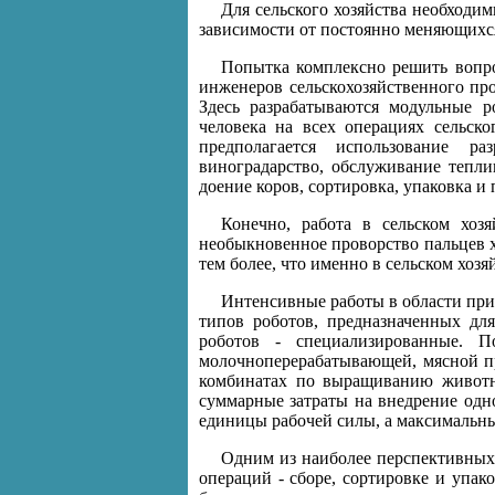
Для сельского хозяйства необходим
зависимости от постоянно меняющихс
Попытка комплексно решить вопро
инженеров сельскохозяйственного про
Здесь разрабатываются модульные 
человека на всех операциях сельско
предполагается использование ра
виноградарство, обслуживание тепли
доение коров, сортировка, упаковка и
Конечно, работа в сельском хозя
необыкновенное проворство пальцев х
тем более, что именно в сельском хоз
Интенсивные работы в области прим
типов роботов, предназначенных дл
роботов - специализированные. 
молочноперерабатывающей, мясной пр
комбинатах по выращиванию животны
суммарные затраты на внедрение одно
единицы рабочей силы, а максимальны
Одним из наиболее перспективных
операций - сборе, сортировке и упак