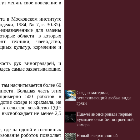
гут менять свое поведение в
ята в Московском институте
ежи, 1984, № 7, с. 30-35).
редназначенные для замены
оторые области, в которых
нт техники, чаеводство,
ощных культур, кормление и
кость рук виноградарей, и
здесь самые захватывающие,
 там насчитывается более 60
ности. Большая часть этих
Создан материал,
 примерно 500 роботов в
отталкивающий любые виды
стве сахара и крахмала, на
грязи
в сельское хозяйство ГДР:
 высвобождает не менее 2,5
Huawei анонсировала первые
«умные» очки без встроенной
камеры
, где на одной из основных
ьзование роботов позволяет
Новый сверхпрочный