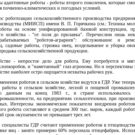
ы адаптивные роботы - роботы второго поколения, которые смо
я почвенно-климатических и погодных условий.
с роботизации сельскохозяйственного производства предприн
изводства (МИИСП) имени В. П. Горячкина (см.: Техника молод
роботы на основе унифицированной базовой конструкции, п
го хозяйства - "от поля до прилавка". Перечислим лишь нек
зрабатываемых "роботов-аграриев": обслуживание и ремо
ц, садовые работы, стрижка овец, возделывание и уборка ов
 продажа сельскохозяйственной продукции.
йстве - непростое дело для робота. Ему потребуется и мяг
лопкоробов, и "наметанный" глаз агронома. Но и перспективы 
яйстве наиболее остро ощущается нехватка рабочих рук.
енения роботов в сельском хозяйстве ведутся в ГДР. Уже теперь
я работы в сельском хозяйстве, лесной и пищевой промышлен
По данным на конец 1983 г., в стране использовалось
омышленности, на предприятиях сельхозтехники, при производ
х. Интересны экономические показатели внедрения роботов 
го робота составляют в среднем 300 тыс. марок, каждый робот
й срок окупаемости не превышает трех лет.
 специалисты ГДР считают применение роботов в птицеводстве
овке яиц - занято примерно 60% персонала птицефабрик. Испол