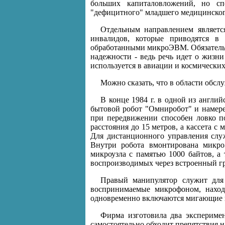
больших капиталовложений, но сп
"дефицитного" младшего медицинског
Отдельным направлением является
инвалидов, которые приводятся в 
обработанными микроЭВМ. Обязательн
надежности - ведь речь идет о жизн
используется в авиации и космических
Можно сказать, что в области обс
В конце 1984 г. в одной из англи
бытовой робот "Омниробот" и намерен
при передвижении способен ловко по
расстояния до 15 метров, а кассета 
Для дистанционного управления служ
Внутри робота вмонтирована микро
микроузла с памятью 1000 байтов, а
воспроизводимых через встроенный г
Правый манипулятор служит для 
воспринимаемые микрофоном, находя
одновременно включаются мигающие 
Фирма изготовила два эксперимен
самостоятельно обходит препятствия н