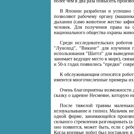
более чем в два раза повысить произв
В Японии разработан и успешно э
позволяют рабочему органу (машинке
дыхании (само животное жестко зафи
человек. Для получения права на 
национального общества охраны живо
Среди исследовательских роботов
"Луноход", "Викинг" для изучения 
использования "Шаттл" для выведени
занимает ведущее место в мире), связ
и 50-х годах появились "предки" сов
К обслуживающим относятся роботы
имеются многочисленные примеры их 
Очень благоприятны возможности д
сказку о царевне Несмеяне, которую н
После тяжелой травмы маленький
иглоукалывание и гипноз. Мальчик не 
одной фирме, занимающейся производ
сильного стремления разговаривать (а
оно появится, может быть, если с р
Когда впервые робот был поставлен в 