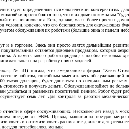
ятствует определенный психологический консерватизм: дале
мохозяйки просто боятся того, что в их доме по комнатам "буде
выйти из повиновения. Есть, однако, масса более простых домаш
ри условии, конечно, что его безопасность для окружающих бу
 учетом обслуживания их роботами (большие окна и панели неб
т и в торговле. Здесь они просто явятся дальнейшим развит
я покупательница останется довольна продавцом, который безр
азина. А память такого робота-продавца способна не только х
ринимать заказы на разработку новых моделей.
1 июля, № 31) писала, что американская фирма "Хьюз Отом
анхэттене роботом, способным заменить весь обслуживающий п
00 тысяч долларов, будет двигаться по специальным рельсам
ть стоимость и получать деньги. Обслуживание займет не больш
ан улыбаться и развлекать посетителей пением. Робот будет ра
росуществует семь лет. Для контроля за работой механическо
о отнести к сфере обслуживающих. Несколько лет назад в мос
ением поездов от ЭВМ. Правда, машинисты поездов метро п
изировать и оптимизировать расписание движения, тщательнее
 а поездов потребовалось меньше.