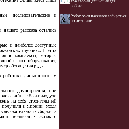
отехника делает здесь лишь
траектории движения для
роботов
ые, исследовательские и
Робот-змея научился взбираться
по лестнице
 нашего рассказа остались
арые и наиболее доступные
океанских глубинах. В этих
ающие комплексы, которые
знообразного оборудования,
имер обогащения руды.
ых роботов с дистанционным
льного домостроения, при
воде серийные блоки-модули
зять на себя строительный
 получили в Японии. Уходя
оследовательность сборки, а
южеты волшебных сказок о