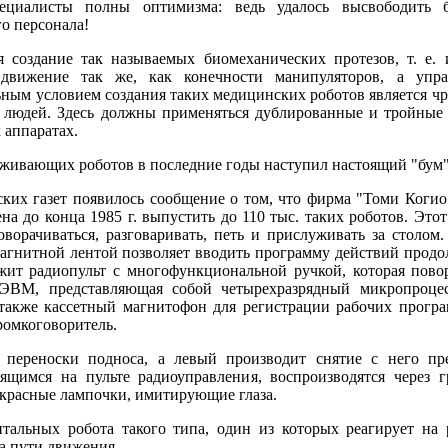
ециалисты полны оптимизма: ведь удалось высвободить б
о персонала!
 создание так называемых биомеханических протезов, т. е. 
движение так же, как конечности манипуляторов, а упра
ым условием создания таких медицинских роботов является ч
и людей. Здесь должны применяться дублированные и тройные 
 аппаратах.
луживающих роботов в последние годы наступил настоящий "бум"
йских газет появилось сообщение о том, что фирма "Томи Когио
а до конца 1985 г. выпустить до 110 тыс. таких роботов. Это
ворачиваться, разговаривать, петь и прислуживать за столом.
с магнитной лентой позволяет вводить программу действий прод
ит радиопульт с многофункциональной ручкой, которая повор
ЭВМ, представляющая собой четырехразрядный микропроце
 также кассетный магнитофон для регистрации рабочих прогр
ромкоговоритель.
переноски подноса, а левый производит снятие с него пре
щимся на пульте радиоуправления, воспроизводятся через г
красные лампочки, имитирующие глаза.
тальных робота такого типа, один из которых реагирует на 
а пути движения.