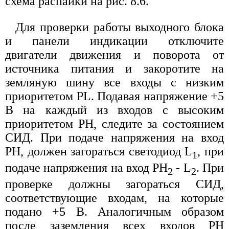
схема распайки на рис. 8.6.
Для проверки работы выходного блока
и панели индикации отключите
двигатели движения и поворота от
источника питания и закоротите на
земляную шину все входы с низким
приоритетом PL. Подавая напряжение +5
В на каждый из входов с высоким
приоритетом РН, следите за состоянием
СИД. При подаче напряжения на вход
PH, должен загораться светодиод L
, при
1
подаче напряжения на вход РН
- L
. При
2
2
проверке должны загораться СИД,
соответствующие входам, на которые
подано +5 В. Аналогичным образом
после заземления всех входов РН