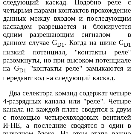
следующий каскад. Подобно реле с
четырьмя парами контактов прохождение
данных между входом и последующим
каскадом разрешается и блокируется
одним разрешающим сигналом - в
данном случае G
. Когда на шине G
D1
D1
низкий потенциал, "контакты реле"
разомкнуты, но при высоком потенциале
на G
"контакты реле" замыкаются и
D1
передают код на следующий каскад.
Два селектора команд содержат четыре
4-разрядных канала или "реле". Четыре
канала на каждой плате сводятся к двум
с помощью четырехвходовых вентилей
И-НЕ, а последние сводятся в один в
выходном блоке. На этом этапе важно