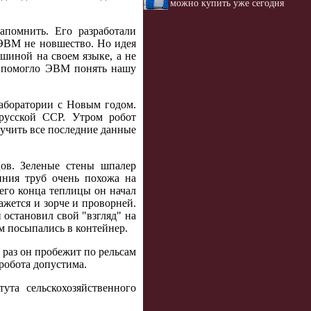
можно купить уже сегодня
апомнить. Его разработали
ЭВМ не новшество. Но идея
ашиной на своем языке, а не
ое помогло ЭВМ понять нашу
лаборатории с Новым годом.
русской ССР. Утром робот
учить все последние данные
цов. Зеленые стены шпалер
иния труб очень похожа на
него конца теплицы он начал
ажется и зорче и проворней.
 остановил свой "взгляд" на
м посыпались в контейнер.
раз он пробежит по рельсам
 робота допустима.
та сельскохозяйственного