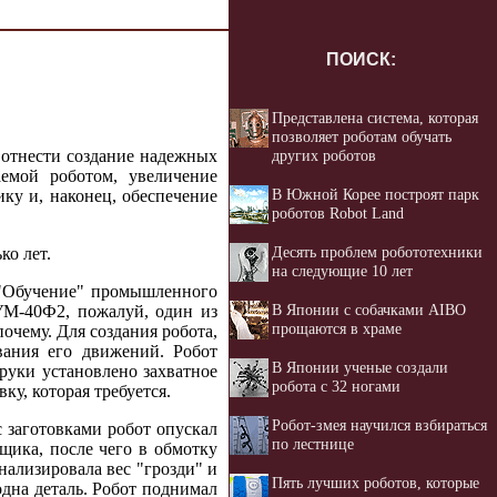
ПОИСК:
Представлена система, которая
позволяет роботам обучать
других роботов
 отнести создание надежных
емой роботом, увеличение
В Южной Корее построят парк
ку и, наконец, обеспечение
роботов Robot Land
Десять проблем робототехники
ко лет.
на следующие 10 лет
. "Обучение" промышленного
В Японии с собачками AIBO
М-40Ф2, пожалуй, один из
прощаются в храме
очему. Для создания робота,
вания его движений. Робот
В Японии ученые создали
уки установлено захватное
робота с 32 ногами
ку, которая требуется.
Робот-змея научился взбираться
заготовками робот опускал
по лестнице
щика, после чего в обмотку
нализировала вес "грозди" и
Пять лучших роботов, которые
одна деталь. Робот поднимал