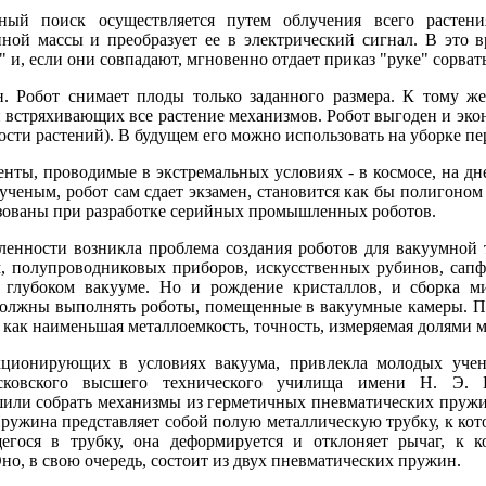
тный поиск осуществляется путем облучения всего растени
ой массы и преобразует ее в электрический сигнал. В это в
 и, если они совпадают, мгновенно отдает приказ "руке" сорват
. Робот снимает плоды только заданного размера. К тому же
 встряхивающих все растение механизмов. Робот выгоден и эко
ости растений). В будущем его можно использовать на уборке пер
нты, проводимые в экстремальных условиях - в космосе, на дне
ученым, робот сам сдает экзамен, становится как бы полигоно
ьзованы при разработке серийных промышленных роботов.
енности возникла проблема создания роботов для вакуумной 
, полупроводниковых приборов, искусственных рубинов, сапф
в глубоком вакууме. Но и рождение кристаллов, и сборка 
должны выполнять роботы, помещенные в вакуумные камеры. П
 как наименьшая металлоемкость, точность, измеряемая долями м
кционирующих в условиях вакуума, привлекла молодых учен
осковского высшего технического училища имени Н. Э. 
шили собрать механизмы из герметичных пневматических пружи
ружина представляет собой полую металлическую трубку, к кот
егося в трубку, она деформируется и отклоняет рычаг, к 
но, в свою очередь, состоит из двух пневматических пружин.