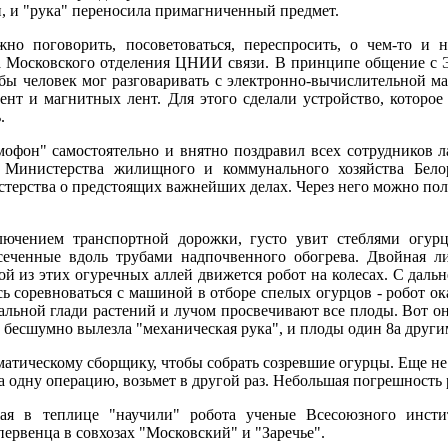
и, и "рука" переносила примагниченный предмет.
но поговорить, посоветоваться, переспросить, о чем-то и н
а Московского отделения ЦНИИ связи. В принципе общение с 
обы человек мог разговаривать с электронно-вычислительной м
ент и магнитных лент. Для этого сделали устройство, котор
.
офон" самостоятельно и внятно поздравил всех сотрудников 
" Министерства жилищного и коммунального хозяйства Бело
терства о предстоящих важнейших делах. Через него можно пол
ключением транспортной дорожки, густо увит стеблями огур
сеченные вдоль трубами надпочвенного обогрева. Двойная л
ой из этих огуречных аллей движется робот на колесах. С даль
ь соревноваться с машиной в отборе спелых огурцов - робот ок
кальной глади растений и лучом просвечивают все плоды. Вот он
 бесшумно вылезла "механическая рука", и плоды один 8а други
атическому сборщику, чтобы собрать созревшие огурцы. Еще не 
за одну операцию, возьмет в другой раз. Небольшая погрешность
я в теплице "научили" робота ученые Всесоюзного институ
ервенца в совхозах "Московский" и "Заречье".