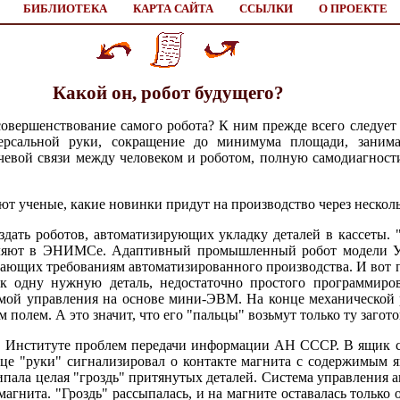
БИБЛИОТЕКА
КАРТА САЙТА
ССЫЛКИ
О ПРОЕКТЕ
Какой он, робот будущего?
совершенствование самого робота? К ним прежде всего следует
версальной руки, сокращение до минимума площади, занима
чевой связи между человеком и роботом, полную самодиагности
ют ученые, какие новинки придут на производство через несколь
здать роботов, автоматизирующих укладку деталей в кассеты
твляют в ЭНИМСе. Адаптивный промышленный робот модели У
ающих требованиям автоматизированного производства. И вот п
к одну нужную деталь, недостаточно простого программиро
ой управления на основе мини-ЭВМ. На конце механической р
олем. А это значит, что его "пальцы" возьмут только ту заготов
 Институте проблем передачи информации АН СССР. В ящик с 
нце "руки" сигнализировал о контакте магнита с содержимым я
ипала целая "гроздь" притянутых деталей. Система управления а
агнита. "Гроздь" рассыпалась, и на магните оставалась только 