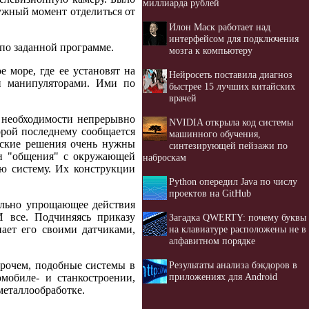
миллиарда рублей
нужный момент отделиться от
Илон Маск работает над
интерфейсом для подключения
 по заданной программе.
мозга к компьютеру
 море, где ее установят на
Нейросеть поставила диагноз
и манипуляторами. Ими по
быстрее 15 лучших китайских
врачей
 необходимости непрерывно
NVIDIA открыла код системы
торой последнему сообщается
машинного обучения,
еские решения очень нужны
синтезирующей пейзажи по
 и "общения" с окружающей
наброскам
ю систему. Их конструкции
Python опередил Java по числу
проектов на GitHub
дельно упрощающее действия
И все. Подчиняясь приказу
Загадка QWERTY: почему буквы
на клавиатуре расположены не в
пает его своими датчиками,
алфавитном порядке
Результаты анализа бэкдоров в
прочем, подобные системы в
приложениях для Android
мобиле- и станкостроении,
металлообработке.