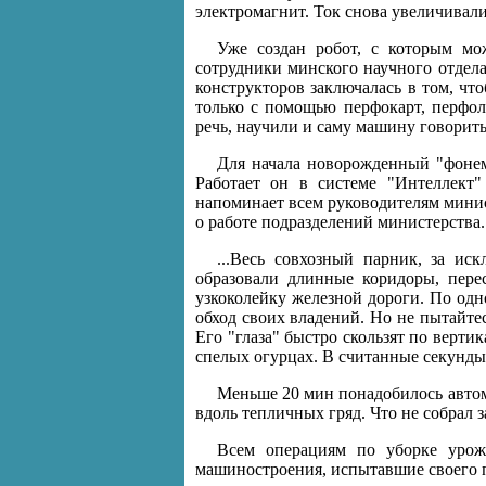
электромагнит. Ток снова увеличивал
Уже создан робот, с которым мож
сотрудники минского научного отдел
конструкторов заключалась в том, чт
только с помощью перфокарт, перфол
речь, научили и саму машину говорить
Для начала новорожденный "фонем
Работает он в системе "Интеллект
напоминает всем руководителям минис
о работе подразделений министерства.
...Весь совхозный парник, за ис
образовали длинные коридоры, пере
узкоколейку железной дороги. По одн
обход своих владений. Но не пытайтес
Его "глаза" быстро скользят по верти
спелых огурцах. В считанные секунды
Меньше 20 мин понадобилось автом
вдоль тепличных гряд. Что не собрал 
Всем операциям по уборке урожа
машиностроения, испытавшие своего п