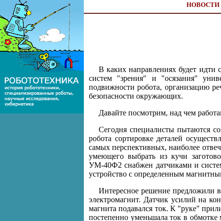
НОВОСТИ
В каких направлениях будет идти 
систем "зрения" и "осязания" уни
подвижности робота, организацию ре
безопасности окружающих.
Давайте посмотрим, над чем работа
Сегодня специалисты пытаются со
робота сортировке деталей осущес
самых перспективных, наиболее отвеч
умеющего выбрать из кучи заготово
УМ-40Ф2 снабжен датчиками и систем
устройство с определенным магнитным п
Интересное решение предложили в
электромагнит. Датчик усилий на ко
магнита подавался ток. К "руке" прил
постепенно уменьшала ток в обмотке м