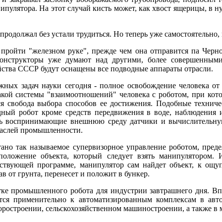
ипулятора. На этот случай кисть может, как хвост ящерицы, в 
родолжал без устали трудиться. Но теперь уже самостоятельно,
ройти "железном руке", прежде чем она отправится па Черное
конструкторы уже думают над другими, более совершенным
ства СССР будут оснащены все подводные аппараты отрасли.
ных задач науки сегодня - полное освобождение человека от
 такой системы "взаимоотношений" человека с роботом, при ко
ся свобода выбора способов ее достижения. Подобные технич
дный робот кроме средств передвижения в воде, наблюдения
ть воспринимающие внешнюю среду датчики и вычислительну
траслей промышленности.
тано так называемое супервизорное управление роботом, пре
положение объекта, который следует взять манипулятором. 
тствующей программе, манипулятор сам найдет объект, к ощу
вав от грунта, перенесет и положит в бункер.
отке промышленного робота для индустрии завтрашнего дня. В
тся применительно к автоматизированным комплексам в авто
оростроении, сельскохозяйственном машиностроении, а также в 