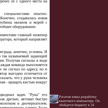
ренес ее с одного места на
о специалистами опытно-
Конечно, создавалась новая
глубины океанов и морей с
стейшее оборудование.
ериментами главный инженер
ратора, который направляет
еграда, конечно, условна. И
ез так называемый задающий
ния. Получая сигналы в виде
Каждая команда выполняется
л ли сигнал по адресу, но и
тор выгодно отличается от
казать, что у руки человека
лам - вращать кистью вокруг
водных задач. "Рука" его
Росатом начал разработку
как дрелью, автомат быстро
квантового компьютера. Он
 молотком и дночерпателем.
обойдется бюджету в 24
телевизионную камеру. Было