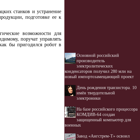
ацких станков и устранение
продукции, подготовке ее к
гические возможности для
идимому, поручат управлять
как бы пригодился робот в
Основной российский
производитель
электролитических
конденсаторов получил 280 млн на
новый импортозамещающий проект
День рождения транзистора. 10
имён твердотельной
электроники
На базе российского процессора
КОМДИВ-64 создан
защищенный компьютер для
военных
Завод «Ангстрем-Т» освоил