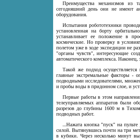
Преимущества механизмов из т
сегодняшний день они не имеют ан
оборудования.
Испытания робототехники проводя
установленная на борту орбитальн
устанавливает ее положение в про
космические. Но проверку в условия
полетом уже в ходе экспедиции не ра
"органы чувств", интересующие соз
автоматического комплекса. Наконец, э
Такой же подход осуществляется
главные экстремальные факторы - ог
подводными исследователями, множест
и пробы воды в придонном слое, и уста
Первые работы в этом направлен
телеуправляемых аппаратов были об
разрезов до глубины 1600 м в Тихом
подводных работ.
...Нажата кнопка "пуск" на пульте
силой. Вытянувшись почти на три мет
в кубики. Через несколько минут вы