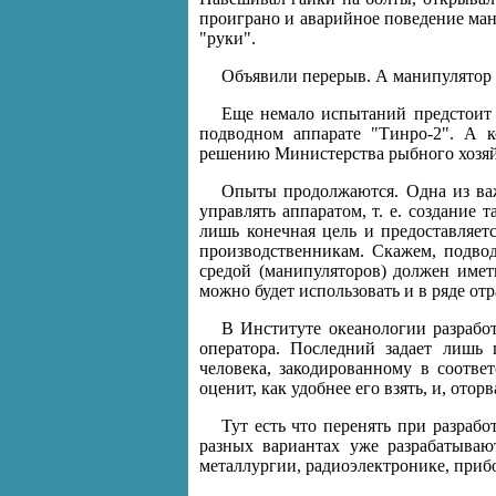
проиграно и аварийное поведение ман
"руки".
Объявили перерыв. А манипулятор п
Еще немало испытаний предстоит п
подводном аппарате "Тинро-2". А 
решению Министерства рыбного хозяй
Опыты продолжаются. Одна из важ
управлять аппаратом, т. е. создание
лишь конечная цель и предоставляет
производственникам. Скажем, подво
средой (манипуляторов) должен име
можно будет использовать и в ряде о
В Институте океанологии разрабо
оператора. Последний задает лишь 
человека, закодированному в соотве
оценит, как удобнее его взять, и, отор
Тут есть что перенять при разраб
разных вариантах уже разрабатываю
металлургии, радиоэлектронике, приб