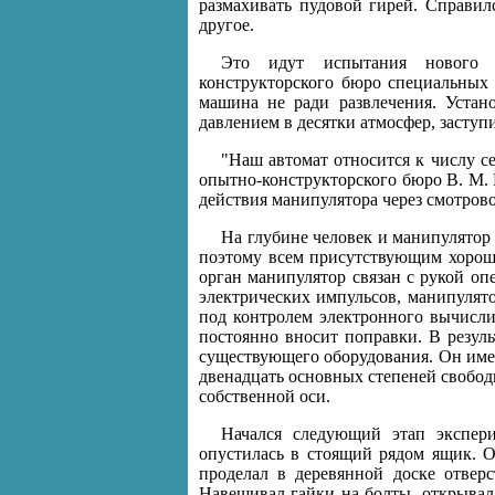
размахивать пудовой гирей. Справил
другое.
Это идут испытания нового эл
конструкторского бюро специальных 
машина не ради развлечения. Устан
давлением в десятки атмосфер, заступ
"Наш автомат относится к числу 
опытно-конструкторского бюро В. М. 
действия манипулятора через смотров
На глубине человек и манипулятор 
поэтому всем присутствующим хорошо
орган манипулятор связан с рукой оп
электрических импульсов, манипулят
под контролем электронного вычислит
постоянно вносит поправки. В резул
существующего оборудования. Он имеет
двенадцать основных степеней свободы
собственной оси.
Начался следующий этап экспери
опустилась в стоящий рядом ящик. О
проделал в деревянной доске отверс
Навешивал гайки на болты, открывал