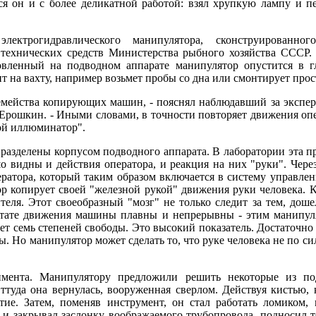
ся он и с более деликатной работой: взял хрупкую лампу и пе
ектрогидравлического манипулятора, сконструированног
технических средств Министерства рыбного хозяйства СССР. 
овленный на подводном аппарате манипулятор опустится в 
ит на вахту, например возьмет пробы со дна или смонтирует про
семейства копирующих машин, - пояснял наблюдавший за эксп
Ерошкин. - Иными словами, в точности повторяет движения опе
ой иллюминатор".
разделены корпусом подводного аппарата. В лаборатории эта пр
 видны и действия оператора, и реакция на них "руки". Чер
ератора, который таким образом включается в систему управле
ор копирует своей "железной рукой" движения руки человека. 
еля. Этот своеобразный "мозг" не только следит за тем, доше
ьтате движения машины плавны и непрерывны - этим манипуля
 семь степеней свободы. Это высокий показатель. Достаточно с
. Но манипулятор может сделать то, что руке человека не по си
мента. Манипулятору предложили решить некоторые из под
ттуда она вернулась, вооруженная сверлом. Действуя кистью, 
тие. Затем, поменяв инструмент, он стал работать ломиком,
 и закрывал заслонку воображаемого трубопровода, подносил 