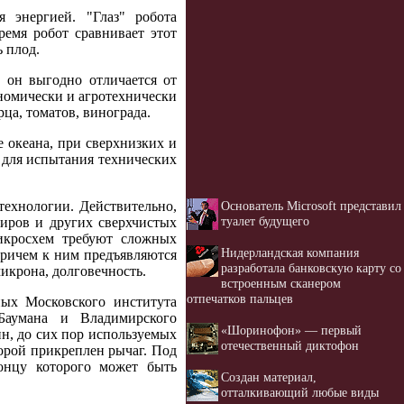
я энергией. "Глаз" робота
ремя робот сравнивает этот
ь плод.
 он выгодно отличается от
номически и агротехнически
ца, томатов, винограда.
 океана, при сверхнизких и
м для испытания технических
Основатель Microsoft представил
технологии. Действительно,
туалет будущего
иров и других сверхчистых
микросхем требуют сложных
Нидерландская компания
ричем к ним предъявляются
разработала банковскую карту со
икрона, долговечность.
встроенным сканером
отпечатков пальцев
ых Московского института
Баумана и Владимирского
«Шоринофон» — первый
н, до сих пор используемых
отечественный диктофон
орой прикреплен рычаг. Под
концу которого может быть
Создан материал,
отталкивающий любые виды