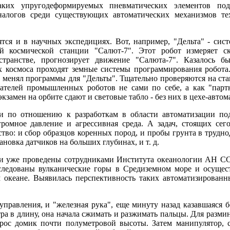
аких упругодеформируемых пневматических элементов под
алогов среди существующих автоматических механизмов тех
тся и в научных экспедициях. Вот, например, "Дельта" - сис
ой космической станции "Салют-7". Этот робот измеряет с
странстве, прогнозирует движение "Салюта-7". Казалось б
х космоса проходят земные системы программирования робота
з менял программы для "Дельты". Тщательно проверяются на ст
дателей промышленных роботов не сами по себе, а как "пар
кзамен на орбите сдают и световые табло - без них в цехе-автом
 и по отношению к разработкам в области автоматизации по
ромное давление и агрессивная среда. А задач, стоящих сег
во: и сбор образцов коренных пород, и пробы грунта в трудно
новка датчиков на больших глубинах, и т. д.
ии уже проведены сотрудниками Института океанологии АН 
следованы вулканические горы в Средиземном море и осущест
 океане. Выявилась перспективность таких автоматизированн
 управления, и "железная рука", еще минуту назад казавшаяся б
ра в длину, она начала сжимать и разжимать пальцы. Для разм
рос домик почти полуметровой высоты. Затем манипулятор, с