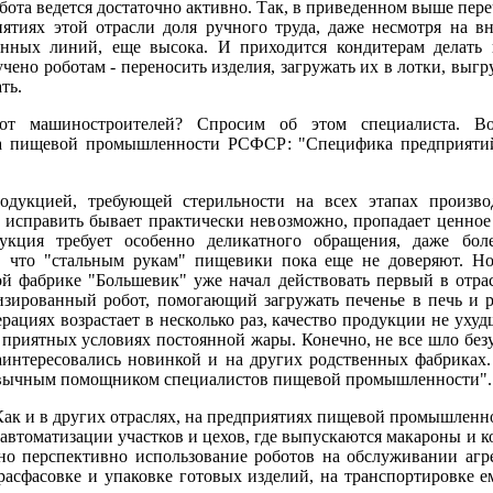
абота ведется достаточно активно. Так, в приведенном выше пер
тиях этой отрасли доля ручного труда, даже несмотря на вн
нных линий, еще высока. И приходится кондитерам делать 
чено роботам - переносить изделия, загружать их в лотки, выг
ть.
т машиностроителей? Спросим об этом специалиста. Во
ва пищевой промышленности РСФСР: "Специфика предприятий
дукцией, требующей стерильности на всех этапах производ
 исправить бывает практически невозможно, пропадает ценное 
укция требует особенно деликатного обращения, даже бол
я, что "стальным рукам" пищевики пока еще не доверяют. Н
ой фабрике "Большевик" уже начал действовать первый в отрас
зированный робот, помогающий загружать печенье в печь и р
рациях возрастает в несколько раз, качество продукции не ухуд
о приятных условиях постоянной жары. Конечно, не все шло без
аинтересовались новинкой и на других родственных фабриках. 
ривычным помощником специалистов пищевой промышленности".
Как и в других отраслях, на предприятиях пищевой промышленно
 автоматизации участков и цехов, где выпускаются макароны и к
но перспективно использование роботов на обслуживании агр
 расфасовке и упаковке готовых изделий, на транспортировке е