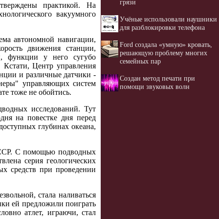
грязи
тверждены практикой. На
нологического вакуумного
Учёные использовали наушники
для разблокировки телефона
тема автономной навигации,
Ford создала «умную» кровать,
корость движения станции,
решающую проблему многих
ы, функции у него сугубо
семейных пар
. Кстати, Центр управления
анции и различные датчики -
Создан метод печати при
тнеры" управляющих систем
помощи звуковых волн
ате тоже не обойтись.
дводных исследований. Тут
одня на повестке дня перед
доступных глубинах океана,
СССР. С помощью подводных
влена серия геологических
ых средств при проведении
езвольной, стала наливаться
инки ей предложили поиграть
ловно атлет, играючи, стал