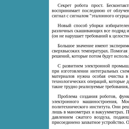
Секрет робота прост. Бесконтак
воспринимает последнюю от облученн
сигнал с сигналом "эталонного огурца"
Новый способ уборки избирателен
различных скашивающих все подряд и
(он не нарушает требований к целостн
Большое значение имеют экспериме
сверхвысоких температурах. Помогая 
решений, которые потом будут испол
С развитием электронной промышл
при изготовлении интегральных схем
материалов нужна особая очистка 
технологических операций, которые 
такие трудно реализуемые требования,
Проблема создания роботов, фун
электронного машиностроения, М
политехнического института. Они ре
лишь в манометрах и вакуумметрах. П
давлением сжатого воздуха, подающ
присоединено захватное устройство. О