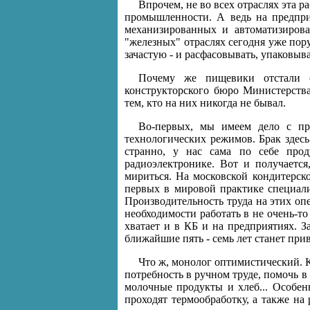
Впрочем, не во всех отраслях эта р
промышленности. А ведь на предприя
механизированных и автоматизирова
"железных" отраслях сегодня уже пору
зачастую - и расфасовывать, упаковыва
Почему же пищевики отстали о
конструкторского бюро Министерст
тем, кто на них никогда не бывал.
Во-первых, мы имеем дело с про
технологических режимов. Брак здесь
странно, у нас сама по себе прод
радиоэлектронике. Вот и получаетс
мириться. На московской кондитерск
первых в мировой практике специали
Производительность труда на этих опе
необходимости работать в не очень-т
хватает и в КБ и на предприятиях. З
ближайшие пять - семь лет станет п
Что ж, монолог оптимистический. 
потребность в ручном труде, помочь в
молочные продукты и хлеб... Особен
проходят термообработку, а также на