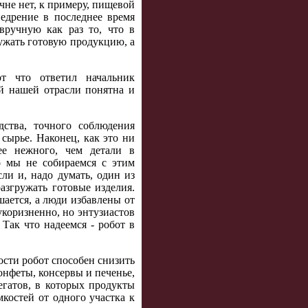
ечне нет, к примеру, пищевой
едрение в последнее время
вручную как раз то, что в
ружать готовую продукцию, а
т что ответил начальник
 нашей отрасли понятна и
ства, точного соблюдения
сырье. Наконец, как это ни
ее нежного, чем детали в
о мы не собираемся с этим
ли и, надо думать, один из
азгружать готовые изделия.
шается, а люди избавлены от
укоризненно, но энтузиастов
Так что надеемся - робот в
сти робот способен снизить
онфеты, консервы и печенье,
егатов, в которых продукты
мкостей от одного участка к