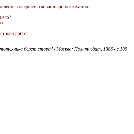
авления совершенствования робототехники
щего?
ах
устроен робот
тотехника берет старт' - Москва: Политиздат, 1986 - с.109