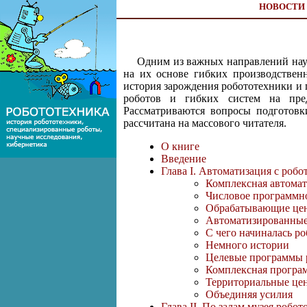
НОВОСТИ
Одним из важных направлений нау
на их основе гибких производствен
история зарождения робототехники и 
роботов и гибких систем на предп
Рассматриваются вопросы подготовк
рассчитана на массового читателя.
О книге
Введение
Глава I. Автоматизация с робо
Комплексная автома
Числовое программн
Обрабатывающие це
Автоматизированные
С чего начиналась р
Немного истории
Целевые программы 
Комплексная програ
Территориальные це
Объединяя усилия
Глава II. По залам музея робо