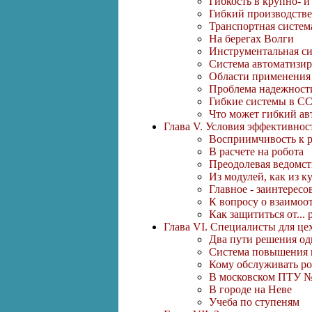
Гибкость в крупно- 
Гибкий производств
Транспортная систем
На берегах Волги
Инструментальная с
Система автоматизи
Области применения
Проблема надежност
Гибкие системы в С
Что может гибкий ав
Глава V. Условия эффективнос
Восприимчивость к 
В расчете на робота
Преодолевая ведомс
Из модулей, как из к
Главное - заинтересо
К вопросу о взаимо
Как защититься от... 
Глава VI. Специалисты для це
Два пути решения о
Система повышения
Кому обслуживать р
В московском ПТУ №
В городе на Неве
Учеба по ступеням