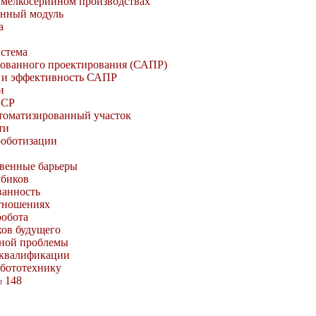
и мелкосерийном производствах
енный модуль
а
истема
рованного проектирования (САПР)
 и эффективность САПР
и
ССР
томатизированный участок
ти
роботизации
твенные барьеры
убиков
ванность
отношениях
робота
хов будущего
дной проблемы
 квалификации
обототехнику
 148