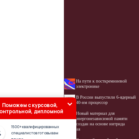
На пути к посткремниевой
электронике
В России выпустили 6-ядерный
40-нм процессор
Поможем с курсовой,
онтрольной, дипломной
Новый материал для
энергонезависимой памяти
создан на основе нитрида
1500+ квалифицированных
кремния
специалистов готовы вам