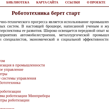
БИБЛИОТЕКА
КАРТА САЙТА
ССЫЛКИ
О ПРОЕКТЕ
Робототехника берет старт
чно-технического прогресса является использование промышле
ных систем. В настоящей брошюре, написанной ученым и жу
перспективы ее развития. Широко освещается передовой опыт к
риятиях автомобилестроения, металлургической промышле
и специалистов, экономической и социальной эффективности
том
тизация в промышленности
ое управление
нтры
 системы управления
обототехника
роботизации
мма роботизации Минприбора
нтры роботизации
тотехники