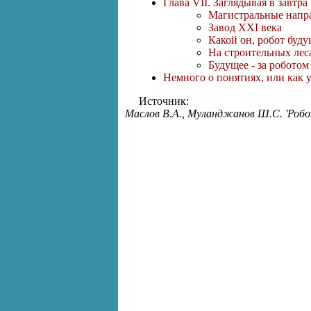
Глава VII. Заглядывая в завтра
Магистральные напр
Завод XXI века
Какой он, робот буду
На строительных лес
Будущее - за роботом
Немного о понятиях, или как 
Источник:
Маслов В.А., Муланджанов Ш.С. 'Робо