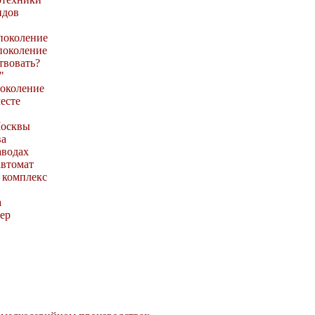
идов
 поколение
 поколение
твовать?
"
поколение
месте
Москвы
ва
аводах
автомат
 комплекс
а
ер