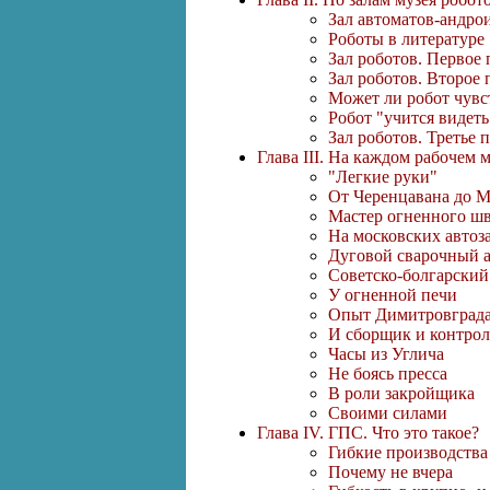
Зал автоматов-андро
Роботы в литературе
Зал роботов. Первое
Зал роботов. Второе
Может ли робот чувс
Робот "учится видеть
Зал роботов. Третье 
Глава III. На каждом рабочем 
"Легкие руки"
От Черенцавана до 
Мастер огненного ш
На московских автоз
Дуговой сварочный 
Советско-болгарский
У огненной печи
Опыт Димитровград
И сборщик и контрол
Часы из Углича
Не боясь пресса
В роли закройщика
Своими силами
Глава IV. ГПС. Что это такое?
Гибкие производства
Почему не вчера