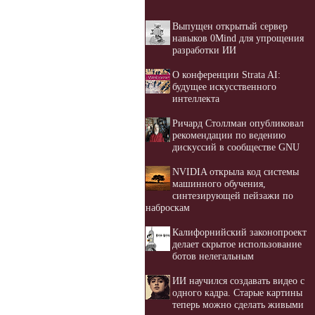
Выпущен открытый сервер
навыков 0Mind для упрощения
разработки ИИ
О конференции Strata AI:
будущее искусственного
интеллекта
Ричард Столлман опубликовал
рекомендации по ведению
дискуссий в сообществе GNU
NVIDIA открыла код системы
машинного обучения,
синтезирующей пейзажи по
наброскам
Калифорнийский законопроект
делает скрытое использование
ботов нелегальным
ИИ научился создавать видео с
одного кадра. Старые картины
теперь можно сделать живыми