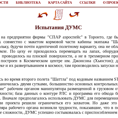
ОСТИ
БИБЛИОТЕКА
КАРТА САЙТА
ССЫЛКИ
О ПРОЕ
Испытания ДУМС
 на предприятии фирмы "СПАР аэроспейс" в Торонто, где бы
х совместно с макетом кормовой части кабины экипажа "Шат
ьку, будучи почти идентичной полетному варианту, она не обл
мле. По цеху ее приходилось перемещать на лапах, оборуд
 проводилось на плоской поверхности, а не в трехмерном пр
остроен в Космическом центре им. Джонсона (Хьюстон); дл
еке и их развертыванием в космосе, там производились запуски
 во время второго полета "Шаттла" под кодовым названием ST
граничилась двумя сутками, большинство основных контрольн
ие" рабочим органом манипулятора размещенной в грузовом о
хности; база данных о контуре РЛС и программа его обхода б
 Вначале предполагалось использовать ДУМС для перемещения 
ли проекта решили ограничиться его захватом. Но даже это
яра рабочего органа возникли трудности, показавшие, что в 
все сложности, ДУМС успешно состыковалась с приспособлением д