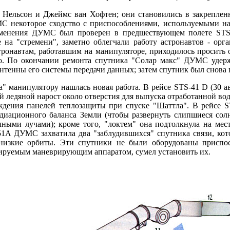
 Нельсон и Джеймс ван Хофтен; они становились в закрепленн
С некоторое сходство с приспособлениями, используемыми на
именения ДУМС был проверен в предшествующем полете STS-4
на "стремени", заметно облегчали работу астронавтов - орг
ронавтам, работавшим на манипуляторе, приходилось просить 
то. По окончании ремонта спутника "Солар макс" ДУМС удер
нтенны его системы передачи данных; затем спутник был снова 
 манипулятору нашлась новая работа. В рейсе STS-41 D (30 авгу
й ледяной нарост около отверстия для выпуска отработанной в
ждения панелей теплозащиты при спуске "Шаттла". В рейсе S
адиационного баланса Земли (чтобы развернуть слипшиеся сол
чными лучами); кроме того, "локтем" она подтолкнула на ме
51А ДУМС захватила два "заблудившихся" спутника связи, кот
изкие орбиты. Эти спутники не были оборудованы приспос
тируемым маневрирующим аппаратом, сумел установить их.