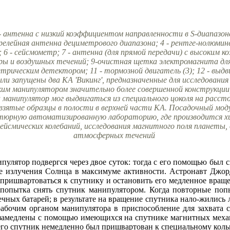
- антенна с низкий коэффициентом направленности в S-диапазоне (
релейная антенна дециметрового диапазона; 4 - рентге-нолюмин
 6 - сейсмометр; 7 - антенна (для прямой передачи) с высоким 
ры и воздушных течений; 9-очистная щетка электромагнита для
рическим детектором; 11 - тормозной двигатель (3); 12 - выдви
ыли запущены два КА 'Викинг', предназначенные для исследован
им манипулятором значительно более совершенной конструкции,
а манипулятор мог выдвигаться из специального цоколя на рассто
зятые образцы в полости в верхней части КА. Посадочный модуль
тюрную автоматизированную лабораторию, где производится хи
йсмических колебаний, исследования магнитного поля планеты, 
атмосферных течений
лятор подвергся через двое суток: тогда с его помощью был сн
ие излучения Солнца в максимуме активности. Астронавт Джо
ришвартоваться к спутнику и остановить его медленное враще
 попытка снять спутник манипулятором. Когда повторные поп
чных батарей; в результате на вращение спутника нало-жились л
абочим органом манипулятора в приспособление для захвата с
 замедлены с помощью имеющихся на спутнике магнитных механ
чего спутник немедленно был пришвартован к специальному коль