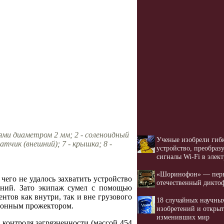
ями диаметром 2 мм; 2 - соленоидный
Ученые изобрели гиб
атчик (внешний); 7 - крышка; 8 -
устройство, преобра
сигналы Wi-Fi в элек
«Шоринофон» — пер
 чего не удалось захватить устройство
отечественный дикто
ваний. Зато экипаж сумел с помощью
нтов как внутри, так и вне грузового
18 случайных научны
тронным прожектором.
изобретений и открыт
изменивших мир
 контроля загрязненности (массой 454