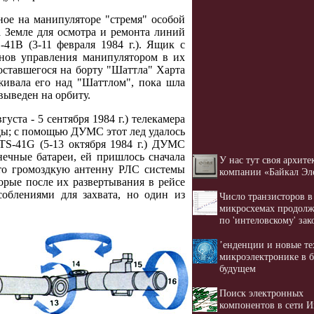
ое на манипуляторе "стремя" особой
 Земле для осмотра и ремонта линий
1В (3-11 февраля 1984 г.). Ящик с
анов управления манипулятором в их
оставшегося на борту "Шаттла" Харта
живала его над "Шаттлом", пока шла
выведен на орбиту.
ста - 5 сентября 1984 г.) телекамера
оды; с помощью ДУМС этот лед удалось
TS-41G (5-13 октября 1984 г.) ДУМС
нечные батареи, ей пришлось сначала
У нас тут своя архите
сто громоздкую антенну РЛС системы
компании «Байкал Эл
орые после их развертывания в рейсе
облениями для захвата, но один из
Число транзисторов в
микросхемах продолж
по 'интеловскому' за
’енденции и новые те
микроэлектронике в
будущем
Поиск электронных
компонентов в сети И