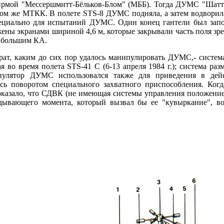
ирмой "Мессершмитт-Бёльков-Блом" (МББ). Тогда ДУМС "Шаттл
ом же МТКК. В полете STS-8 ДУМС подняла, а затем водворила 
пециально для испытаний ДУМС. Один конец гантели был зап
ены экранами шириной 4,6 м, которые закрывали часть поля зре
с большим КА.
ат, каким до сих пор удалось манипулировать ДУМС,- систем
 во время полета STS-41 С (6-13 апреля 1984 г.); система разм
улятор ДУМС использовался также для приведения в дейс
сь поворотом специального захватного приспособления. Когд
казало, что СДВК (не имеющая системы управления положение
ывающего момента, который вызвал бы ее "кувыркание", во