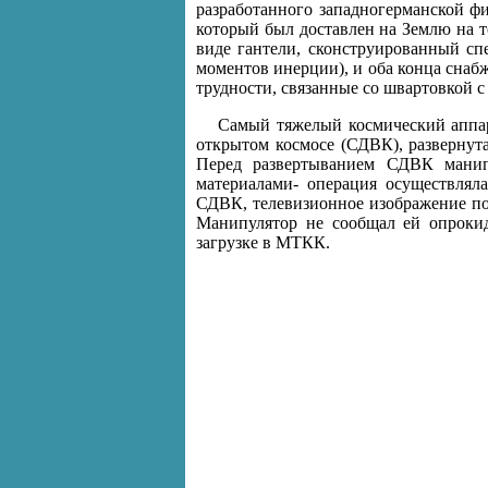
разработанного западногерманской ф
который был доставлен на Землю на т
виде гантели, сконструированный с
моментов инерции), и оба конца снабж
трудности, связанные со швартовкой 
Самый тяжелый космический аппар
открытом космосе (СДВК), развернутая
Перед развертыванием СДВК манип
материалами- операция осуществляла
СДВК, телевизионное изображение по
Манипулятор не сообщал ей опрокид
загрузке в МТКК.