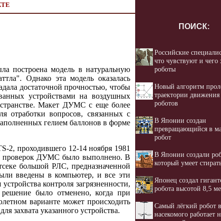
КТЕ
ПОИСК:
Российские специалис
что чувствуют и чего 
роботы
ла построена модель в натуральную
тла". Однако эта модель оказалась
Новый алгоритм про
адала достаточной прочностью, чтобы
траектории движения
ованных устройствами на воздушных
роботов
остранстве. Макет ДУМС с еще более
я отработки вопросов, связанных с
В Японии создан
 наполненных гелием баллонов в форме
превращающийся в м
робот
S-2, проходившего 12-14 ноября 1981
В Японии создали роб
ых проверок ДУМС было выполнено. В
который умеет стират
тсеке большой РЛС, предназначенной
ыли введены в компьютер, и все эти
Японец создал гигант
устройства контроля загрязненности,
робота высотой 8,5 м
 решение было отменено, когда при
полетном варианте может происходить
Самый лёгкий робот в
ля захвата указанного устройства.
насекомого работает н