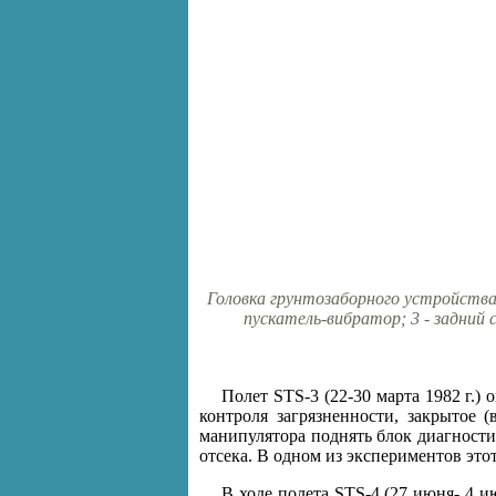
Головка грунтозаборного устройства 
пускатель-вибратор; 3 - задний 
Полет STS-3 (22-30 марта 1982 г.) 
контроля загрязненности, закрытое 
манипулятора поднять блок диагностик
отсека. В одном из экспериментов эт
В ходе полета STS-4 (27 июня- 4 и