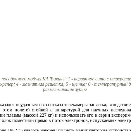
посадочного модуля КА 'Викинг': 1 - первичное сито с отверсти
скрепер; 4 - магнитная решетка; 5 - щетка; 6 - температурный д
размельчающие зубцы
оказался неудачным из-за отказа телекамеры запястья, вследствие
(в этом полете) стойкой с аппаратурой для научных исследо
и плазмы (массой 227 кг) и использовать его в серии экспериме
от блок поместили прямо в поток электронов, испускаемых элек
юля 1982 г.) удалось наконец поднять манипулятором устройство