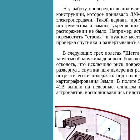
Эту работу поочередно выполняли
конструкции, которое придавало ДУМ
электропередачи. Такой вариант пр
инструментом и лампы, укрепленные 
распоряжении не было. Например, аст
переместить "стремя" в нужное мес
проверка спутника и развертывались а
В следующих трех полетах "Шаттла"
запястья обнаружила довольно большо
отколоть, что исключило риск повре
развернула спутник для измерения р
потрясти его и подержать под солне
картографирования Земли. В полете 
41В вышли на неверные, слишком н
астронавтов, воспользовавшись пило