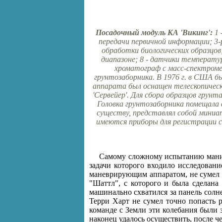
Посадочный модуль КА 'Викинг':
1 
передачи первичной информации; 3-
обработки биологических образцов;
диапазоне; 8 - датчики температу
хроматограф с масс-спектромет
грунтозаборника. В 1976 г. в США б
аппарата был оснащен телескопическ
'Сервейер'. Для сбора образцов грунт
Головка грунтозаборника помещала в
существу, представлял собой миниа
имеются приборы для регистрации се
Самому сложному испытанию манипу
задачи которого входило исследован
маневрирующим аппаратом, не сумел п
"Шаттл", с которого и была сделана
машинально схватился за панель солне
Терри Харт не сумел точно попасть р
команде с Земли эти колебания были
наконец удалось осуществить, после 