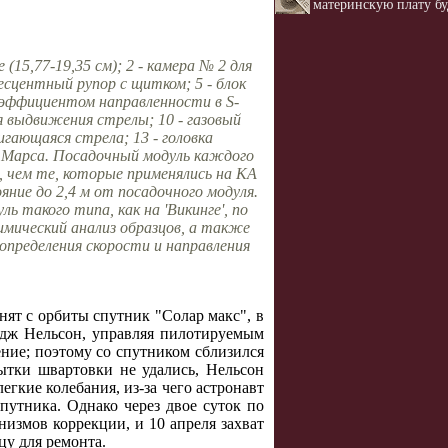
материнскую плату б
15,77-19,35 см); 2 - камера № 2 для
есцентный рупор с щитком; 5 - блок
коэффициентом направленности в S-
 выдвижения стрелы; 10 - газовый
гающаяся стрела; 13 - головка
ия Марса. Посадочный модуль каждого
 чем те, которые применялись на КА
яние до 2,4 м от посадочного модуля.
 такого типа, как на 'Викинге', по
мический анализ образцов, а также
определения скорости и направления
ят с орбиты спутник "Солар макс", в
рдж Нельсон, управляя пилотируемым
ние; поэтому со спутником сблизился
ытки швартовки не удались, Нельсон
егкие колебания, из-за чего астронавт
путника. Однако через двое суток по
измов коррекции, и 10 апреля захват
цу для ремонта.