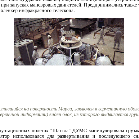
" при запусках маневровых двигателей. Предпринимались такж
бленкер инфракрасного телескопа.
устившийся на поверхность Марса, заключен в герметичную обол
первичной информации) виден блок, из которого выдвигается гр
луатационных полетах "Шаттла" ДУМС манипулировала грузам
лятор использовался для развертывания и последующего с