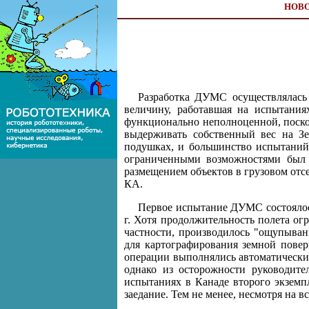
НОВ
Разработка ДУМС осуществлялась
величину, работавшая на испытания
функционально неполноценной, поскол
выдерживать собственный вес на Зе
подушках, и большинство испытаний
ограниченными возможностями был п
размещением объектов в грузовом отс
КА.
Первое испытание ДУМС состоялось
г. Хотя продолжительность полета о
частности, производилось "ощупыван
для картографирования земной повер
операции выполнялись автоматически.
однако из осторожности руководите
испытаниях в Канаде второго экземпл
заедание. Тем не менее, несмотря на 