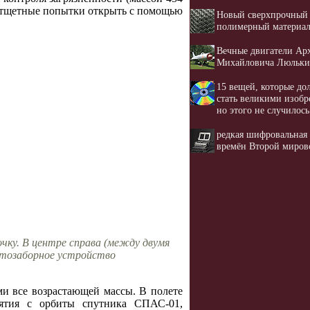
е тщетные попытки открыть с помощью
Новый сверхпрочный
полимерный материа
Вечные двигатели Ар
Михайловича Люльки
15 вещей, которые д
стать великими изобр
но этого не случилось
редкая шифровальная
времён Второй миров
очку. В центре справа (между двумя
унтозаборное устройство
и все возрастающей массы. В полете
нятия с орбиты спутника СПАС-01,