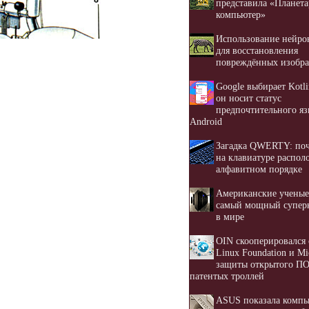
представила «Планет
компьютер»
Использование нейро
для восстановления
повреждённых изобр
Google выбирает Kotli
он носит статус
предпочтительного яз
Android
Загадка QWERTY: по
на клавиатуре распол
алфавитном порядке
Американские ученые
самый мощный супер
в мире
OIN скооперировался 
Linux Foundation и Mi
защиты открытого ПО
патентых троллей
ASUS показала комп