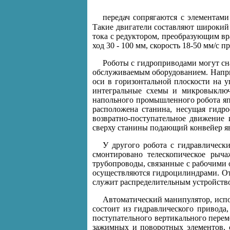
передач сопрягаются с элементами
Такие двигатели составляют широкий 
тока с редуктором, преобразующим вра
ход 30 - 100 мм, скорость 18-50 мм/с пр
Роботы с гидроприводами могут с
обслуживаемым оборудованием. Напри
оси в горизонтальной плоскости на у
интегральные схемы и микровыключ
напольного промышленного робота яп
расположена станина, несущая гидр
возвратно-поступательное движение
сверху станины подающий конвейер явл
У другого робота с гидравлическ
смонтировано телескопическое рыч
трубопроводы, связанные с рабочими 
осуществляются гидроцилиндрами. От
служит распределительным устройство
Автоматический манипулятор, испо
состоит из гидравлического привода
поступательного вертикального переме
зажимных и поворотных элементов, 