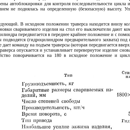
рены автоблокировки для контроля последовательности цикла и
елием не поднялась на определенную (безопасную) высоту. У
дующий. В исходном положении траверса находится внизу кол
тановки свариваемого изделия на стол его выключатели дают к
илиндра передвигается в переднее крайнее положение и с помо
 подводятся (гидроцилиндром предварительного захвата) под и
е дает команду на подъем траверсы (которая передвигается ввер
раверса опускается и устанавливает перевернутое изделие снова
ойство поворачивается на 180 в исходное положение и цик