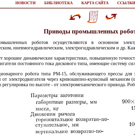
НОВОСТИ
БИБЛИОТЕКА
КАРТА САЙТА
ССЫЛК
Приводы промышленных робо
омышленных роботов осуществляются в основном электр
ким, нневмогидравлическим, электрогидравлическим и др. Каж
ет хорошие динамические характеристики, повышенную точност
игатели постоянного тока дискового типа, имеющие систему си
ционарного робота типа РМ-15, обслуживающего прессы для 
ся от электродвигателя через кривошипно-кулисный механизм (
го регулировка по высоте - от электромеханического привода. Р