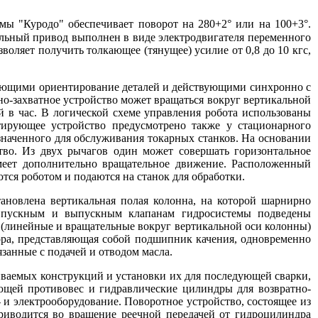
рмы "Куродо" обеспечивает поворот на 280+2° или на 100+3°.
ульный привод выполнен в виде электродвигателя переменного
воляет получить толкающее (тянущее) усилие от 0,8 до 10 кгс,
вающими ориентирование деталей и действующими синхронно с
-захватное устройство может вращаться вокруг вертикальной
ей в час. В логической схеме управления робота использованы
ирующее устройство предусмотрено также у стационарного
наченного для обслуживания токарных станков. На основании
тво. Из двух рычагов один может совершать горизонтальное
имеет дополнительно вращательное движение. Расположенный
тся роботом и подаются на станок для обработки.
ановлена вертикальная полая колонна, на которой шарнирно
к впускным и выпускным клапанам гидросистемы подведены
 (линейные и вращательные вокруг вертикальной оси колонны)
ора, представляющая собой подшипник качения, одновременно
занные с подачей и отводом масла.
иваемых конструкций и установки их для последующей сварки,
ющей противовес и гидравлические цилиндры для возвратно-
- и электрооборудование. Поворотное устройство, состоящее из
риводится во вращение реечной передачей от гидроцилиндра