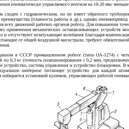
чения пневматически управляемого вентиля на 10-20 мкс меньше
 сходен с гидравлическим, но не имеет обратного трубопров
реимущества (плавность работы и др.), однако пневмопривод 
ия всех движений рабочих органов робота. Для повышения точн
без применения механических останавливающих устройств мож
но и отсутствуют незатухающие колебания благодаря компенсац
отающие от общей воздушной магистрали, требуют обязательной п
ения.
данном в СССР промышленном роботе (типа ОА-1274) с чет
й по 0,3 кг (точность позиционирования ± 0,2 мм), предназна
 устройство, система управления и устройство блокировки. В 
дуальное шиберное питающее устройство для каждой штамп
м набирается установкой кулачков, управляющих работой пневма