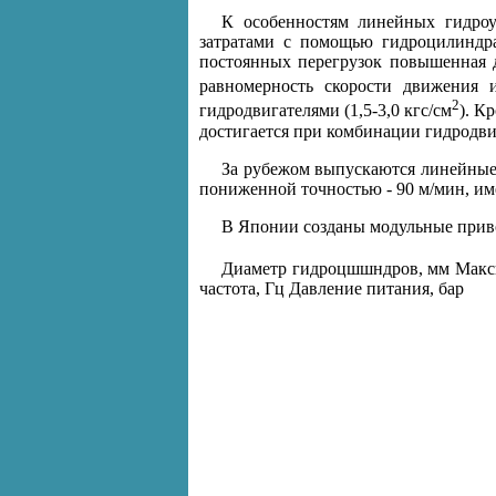
К особенностям линейных гидро
затратами с помощью гидроцилиндра
постоянных перегрузок повышенная 
равномерность скорости движения 
2
гидродвигателями (1,5-3,0 кгс/см
). К
достигается при комбинации гидродви
За рубежом выпускаются линейные
пониженной точностью - 90 м/мин, и
В Японии созданы модульные приво
Диаметр гидроцшшндров, мм Макси
частота, Гц Давление питания, бар