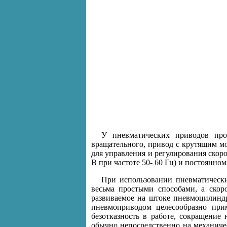
У пневматических приводов про
вращательного, привод с крутящим м
для управления и регулирования скор
В при частоте 50- 60 Гц) и постоянно
При использовании пневматическ
весьма простыми способами, а скор
развиваемое на штоке пневмоцилиндр
пневмоприводом целесообразно при
безотказность в работе, сокращение
обычно непосредственно на механичес