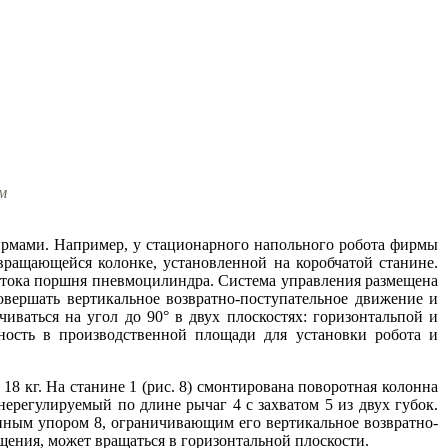
м
рмами. Например, у стационарного напольного робота фирмы
вращающейся колонке, установленной на коробчатой станине.
штока поршня пневмоцилиндра. Система управления размещена
овершать вертикальное возвратно-поступательное движение и
чиваться на угол до 90° в двух плоскостях: горизонтальпой и
ность в производственной площади для установки робота и
 кг. На станине 1 (рис. 8) смонтирована поворотная колонна
ерегулируемый по длине рычаг 4 с захватом 5 из двух губок.
нным упором 8, ограничивающим его вертикальное возвратно-
ения, может вращаться в горизонтальной плоскости.