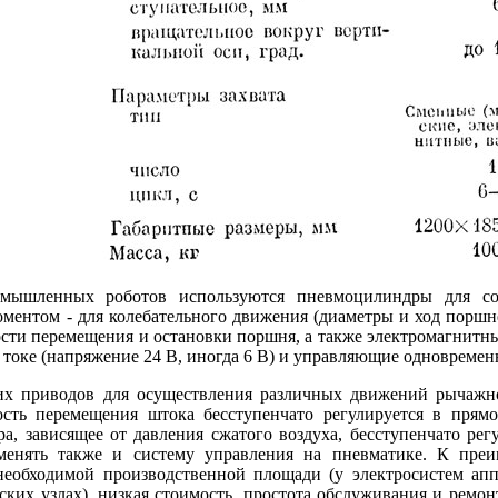
мышленных роботов используются пневмоцилиндры для соз
оментом - для колебательного движения (диаметры и ход порш
ости перемещения и остановки поршня, а также электромагнитн
м токе (напряжение 24 В, иногда 6 В) и управляющие одновреме
их приводов для осуществления различных движений рычажно
ость перемещения штока бесступенчато регулируется в прям
а, зависящее от давления сжатого воздуха, бесступенчато ре
менять также и систему управления на пневматике. К преи
 необходимой производственной площади (у электросистем апп
ких узлах), низкая стоимость, простота обслуживания и ремон