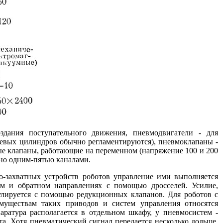
дания поступательного движения, пневмодвигатели - для
невых цилиндров обычно регламентируются), пневмоклапаны -
ые клапаны, работающие на переменном (напряжение 100 и 200
нно одним-пятью каналами.
-захватных устройств роботов управление ими выполняется
ом и обратном направлениях с помощью дросселей. Усилие,
гулируется с помощью редукционных клапанов. Для роботов с
муществам таких приводов и систем управления относятся
аратура располагается в отдельном шкафу, у пневмосистем -
та. Хотя пневматический сигнал передается несколько дольше,