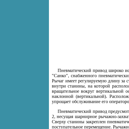
Пневматический привод широко ис
"Санко", снабженного пневматически
Рычаг имеет регулируемую длину за 
внутри станины, на которой располо
вращательное вокруг вертикальной ос
наклонной (вертикальной). Располо
упрощает обслуживание его оператором
Пневматический привод предусмотр
2, несущая шарнирное рычажно-захват
Сверху станины закреплен пневматич
поступательное перемещение. Рычажно