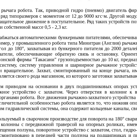
 рычага робота. Так, приводной гидро (пневмо) двигатель фи
ряд типоразмеров с моментом от 12 до 9000 кгс⋅м. Другой мод
щательное движение в поступательное. Ряд таких устройств поз
и собственной массе 0,5 - 2,3 кг.
набжаться автоматическими бункерными питателями, обеспечи
мер, у промышленного робота типа Минитран (Англия) рычажно
гол до 180°, захватывая из бункерного питателя до 2000 детал
атели, обеспечивающие обратную связь и остановку. Ориент
онской фирмы "Такасани" грузоподъемностью до 10 кг, предназ
осистему, систему управления и шарнирное рычажное устройс
 и вращательное. Захват, смонтированный на конце рычага, 
яется своего рода магазином, из которого заготовки захватываю
им приводом на основании в двух подшипниковых опорах уст
ажное устройство с захватом. Через отверстия в колонне 
органами робота. Все движения рычажно-захватного устройства
личительной особенностью робота является то, что нижняя оп
м гидравлической системы, она содержит кольцевые каналы, свя
льзуемый в сварочном производстве для поворота на 180° свар
, колонны с передвижной траверсой на опорных роликах, име
щения ползуна, поворотное устройство с захватом, стол, гидро
смонтировано в передней части ползуна на подшипниках и п