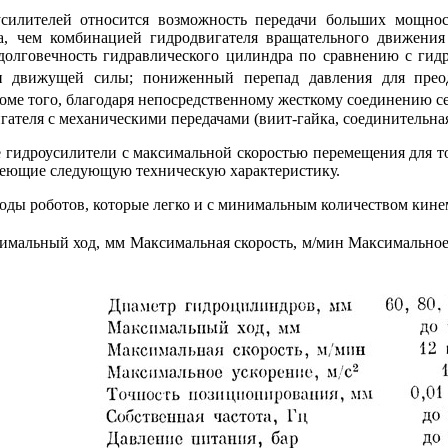
усилителей относится возможность передачи больших мощно
, чем комбинацией гидродвигателя вращательного движения 
долговечность гидравлического цилиндра по сравнению с гид
и движущей силы; пониженный перепад давления для преод
роме того, благодаря непосредственному жесткому соединению се
гателя с механическими передачами (виит-гайка, соединительная
 гидроусилители с максимальной скоростью перемещения для т
меющие следующую техническую характеристику.
ды роботов, которые легко и с минимальным количеством кине
мальный ход, мм Максимальная скорость, м/мин Максимальное 