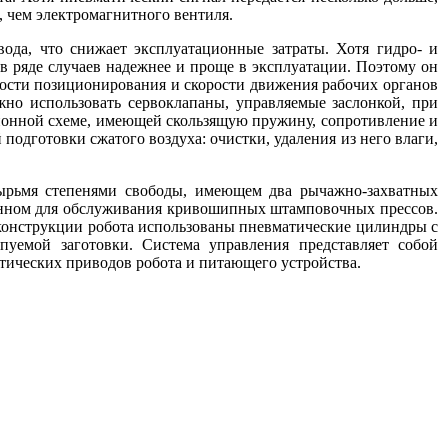
, чем электромагнитного вентиля.
ода, что снижает эксплуатационные затраты. Хотя гидро- и
в ряде случаев надежнее и проще в эксплуатации. Поэтому он
ости позиционирования и скорости движения рабочих органов
но использовать сервоклапаны, управляемые заслонкой, при
ионной схеме, имеющей скользящую пружину, сопротивление и
одготовки сжатого воздуха: очистки, удаления из него влаги,
ырьмя степенями свободы, имеющем два рычажно-захватных
ченном для обслуживания кривошипных штамповочных прессов.
конструкции робота использованы пневматические цилиндры с
уемой заготовки. Система управления представляет собой
тических приводов робота и питающего устройства.