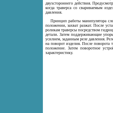
двухстороннего действия. Предусмот
когда траверса со свариваемым изд
давления.
Принцип работы манипулятора сле
положении, захват разжат. После ус
роликам траверсы посредством гидроц
детали. Затем поддерживающие упоры
усилием, заданным реле давления. Рел
на поворот изделия. После поворота т
положение. Затем поворотное устр
характеристику.