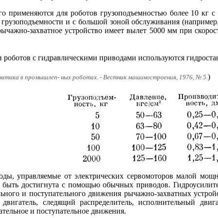
го применяются для роботов грузоподъемностью более 10 кг 
грузоподъемности и с большой зоной обслуживания (например
, рычажно-захватное устройство имеет вылет 5000 мм при скоро
и роботов с гидравлическими приводами используются гидроста
)
вматика в промышлеп- ных роботах. - Вестник машиностроения, 1976, № 5.
оды, управляемые от электрических сервомоторов малой мощн
т быть достигнута с помощью обычных приводов. Гидроусилит
ьного и поступательного движения рычажно-захватных устройс
двигатель, следящий распределитель, исполнительный двига
тельное и поступательное движения.