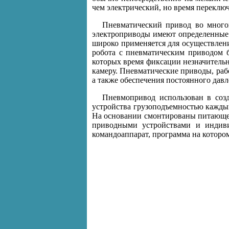
чем электрический, но время переклю
Пневматический привод во многом
электроприводы имеют определенные п
широко применяется для осуществлен
робота с пневматическим приводом 
которых время фиксации незначитель
камеру. Пневматические приводы, раб
а также обеспечения постоянного давл
Пневмопривод использован в соз
устройства грузоподъемностью кажды
На основании смонтированы питающее
приводными устройствами и индиви
командоаппарат, программа на которо