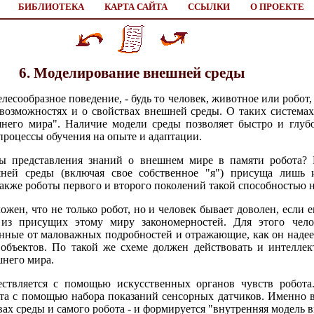
БИБЛИОТЕКА
КАРТА САЙТА
ССЫЛКИ
О ПРОЕКТЕ
6. Моделирование внешней среды
сообразное поведение, - будь то человек, животное или робот, 
озможностях и о свойствах внешней среды. О таких системах
него мира". Наличие модели среды позволяет быстро и глуб
процессы обучения на опыте и адаптации.
ы представления знаний о внешнем мире в памяти робота? 
ней среды (включая свое собственное "я") присуща лишь и
акже роботы первого и второго поколений такой способностью н
ен, что не только робот, но и человек бывает доволен, если е
из присущих этому миру закономерностей. Для этого чел
нные от маловажных подробностей и отражающие, как он надее
 объектов. По такой же схеме должен действовать и интелле
шнего мира.
ствляется с помощью искусственных органов чувств робота.
та с помощью набора показаний сенсорных датчиков. Именно в
ах среды и самого робота - и формируется "внутренняя модель 