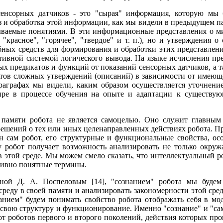
сенсорных датчиков - это "сырая" информация, которую мы
 и обработка этой информации, как мы видели в предыдущем па
ваемые понятиями. В эти информационные представления о ми
 "красное", "горячее", "твердое" и т. п.), но и утверждения
бных средств для формирования и обработки этих представлен
птивной системой логического вывода. На языке исчисления пр
ых предикатов и функций от показаний сенсорных датчиков, а 
нтов сложных утверждений (описаний) в зависимости от имею
аграфах мы видели, каким образом осуществляется уточнение
ре в процессе обучения на опыте и адаптации к существую
памяти робота не является самоцелью. Оно служит главным
ешений о тех или иных целенаправленных действиях робота. Пр
 сам робот, его структурные и функциональные свойства, ос
 робот получает возможность анализировать не только окруж
в этой среде. Мы можем смело сказать, что интеллектуальный р
тивно понятные термины.
ной Д. А. Поспеловым [14], "сознанием" робота мы будем 
реду в своей памяти и анализировать закономерности этой сред
нанием" будем понимать свойство робота отображать себя в мо
а свою структуру и функционирование. Именно "сознание" и "с
т роботов первого и второго поколений, действия которых про