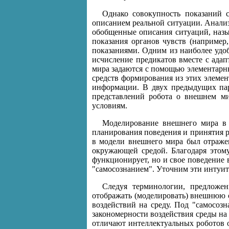
Однако совокупность показаний 
описанием реальной ситуации. Анализ
обобщенные описания ситуаций, назы
показания органов чувств (например,
показаниями. Одним из наиболее удо
исчисление предикатов вместе с ада
мира задаются с помощью элементарн
средств формирования из этих элеме
информации. В двух предыдущих пар
представлений робота о внешнем ми
условиям.
Моделирование внешнего мира в 
планирования поведения и принятия р
в модели внешнего мира был отражен
окружающей средой. Благодаря этому
функционирует, но и свое поведение 
"самосознанием". Уточним эти интуи
Следуя терминологии, предложен
отображать (моделировать) внешнюю с
воздействий на среду. Под "самосоз
закономерности воздействия среды н
отличают интеллектуальных роботов о