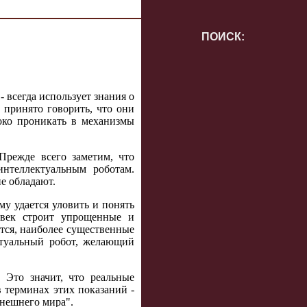
ПОИСК:
- всегда использует знания о
 принято говорить, что они
око проникать в механизмы
Прежде всего заметим, что
нтеллектуальным роботам.
е обладают.
му удается уловить и понять
овек строит упрощенные и
тся, наиболее существенные
ктуальный робот, желающий
 Это значит, что реальные
 терминах этих показаний -
внешнего мира".