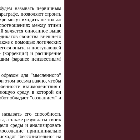
 будем называть первичным
раграфе, позволяют строить
ре могут входить не только
 о соотношениях между этими
ий является описанное выше
едикатов свойства внешнего
также с помощью логических
щегося опыта и поступающей
 (коррекция) и расширение
щим (заранее неизвестным)
 образом для "мысленного"
и этом весьма важно, чтобы
обенности взаимодействия с
ающую среду, в которой он
обот обладает "сознанием" и
называть его способность
ы, а также результаты своих
дели среды и анализировать
амосознание" принципиально
исходят "бессознательно" на